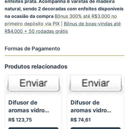
enfeites prata. Acompanha 8 varetas de madeira
natural, sendo 2 decoradas com enfeites disponíveis
na ocasião da compra
Bônus 300% até R$3.000 no
primeiro depósito via PIX
|
Bônus de boas-vindas até
R$4.000 + 50 rodadas grátis
Formas de Pagamento
Produtos relacionados
Difusor de
Difusor de
aromas vidro
aromas vidro
cubo degradé
cubo shine 100ml
R$ 123,75
R$ 74,61
âmbar/dourado -