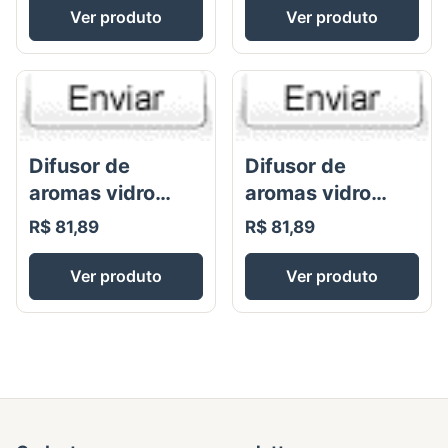
Fragrância
Ver produto
Ver produto
Trouss
Difusor de
Difusor de
aromas vidro
aromas vidro
cubo pintado
cubo pintado
R$ 81,89
R$ 81,89
preto 100ml
branco 100ml
Ver produto
Ver produto