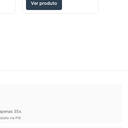
Ver produto
 apenas 35x.
ósito via PIX