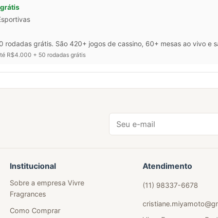
grátis
Esportivas
 rodadas grátis. São 420+ jogos de cassino, 60+ mesas ao vivo e 
é R$4.000 + 50 rodadas grátis
Institucional
Atendimento
Sobre a empresa Vivre
(11) 98337-6678
Fragrances
cristiane.miyamoto@g
Como Comprar