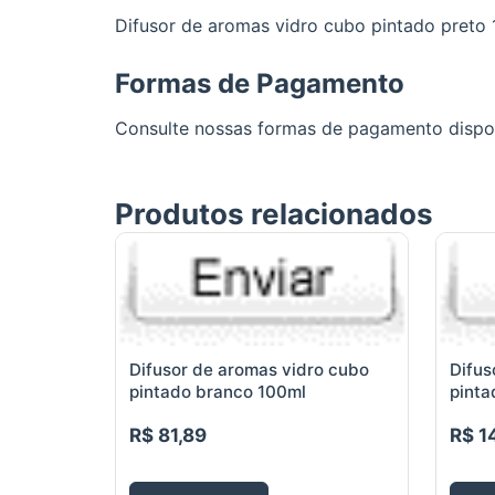
Difusor de aromas vidro cubo pintado preto 
Formas de Pagamento
Consulte nossas formas de pagamento dispo
Produtos relacionados
Difusor de aromas vidro cubo
Difus
pintado branco 100ml
pinta
R$ 81,89
R$ 1