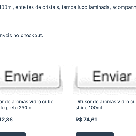
100ml, enfeites de cristais, tampa luxo laminada, acompanh
nveis no checkout.
or de aromas vidro cubo
Difusor de aromas vidro c
do preto 250ml
shine 100ml
42,86
R$ 74,61