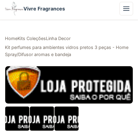
Vivre Fragrances
Home
Kits Coleções
Linha Decor
Kit perfumes para ambientes vidros pretos 3 peças - Home
Spray/Difusor aromas e bandeja