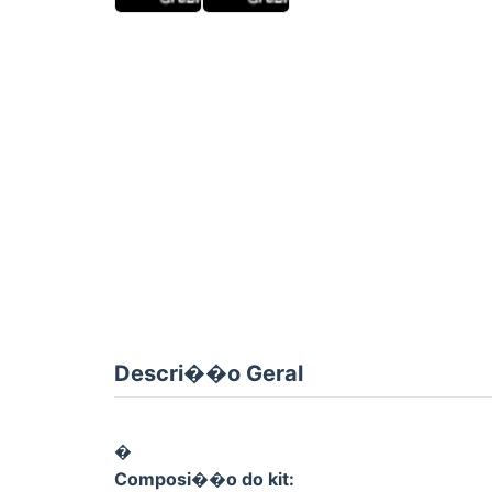
Descri��o Geral
�
Composi��o do kit: