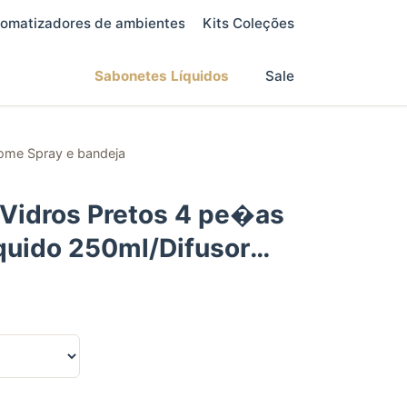
omatizadores de ambientes
Kits Coleções
Sabonetes Líquidos
Sale
ome Spray e bandeja
o Vidros Pretos 4 pe�as
quido 250ml/Difusor
ray e bandeja