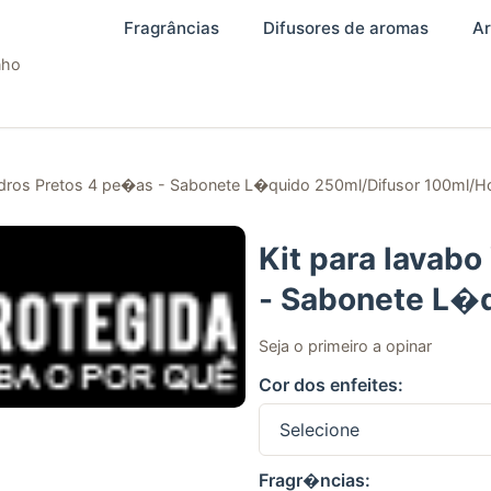
Fragrâncias
Difusores de aromas
Ar
nho
Vidros Pretos 4 pe�as - Sabonete L�quido 250ml/Difusor 100ml/H
Kit para lavab
- Sabonete L�
100ml/Home Sp
Seja o primeiro a opinar
Cor dos enfeites:
Fragr�ncias: