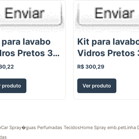
 para lavabo
Kit para lavab
dros Pretos 3
Vidros Pretos 
�as -
pe�as -
30,22
R$ 300,29
bonete
Sabonete
quido 250ml
L�quido 250
r produto
Ver produto
Difusor aromas
/Difusor 100m
0ml e bandeja
Home Spray
250ml
e
Car Spray
�guas Perfumadas Tecidos
Home Spray emb.pet
Linha 
das