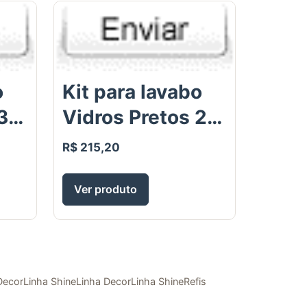
o
Kit para lavabo
3
Vidros Pretos 2
pe�as -
R$ 215,20
Sabonete
ml
L�quido 250ml
Ver produto
l e
e Difusor aromas
100ml
Decor
Linha Shine
Linha Decor
Linha Shine
Refis