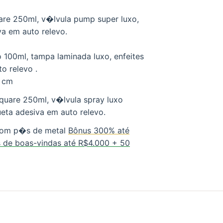
are 250ml, v�lvula pump super luxo,
iva em auto relevo.
 100ml, tampa laminada luxo, enfeites
to relevo .
7 cm
quare 250ml, v�lvula spray luxo
queta adesiva em auto relevo.
com p�s de metal
Bônus 300% até
 de boas-vindas até R$4.000 + 50