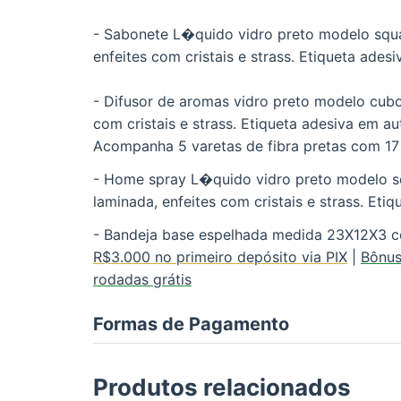
- Sabonete L�quido vidro preto modelo squ
enfeites com cristais e strass. Etiqueta ades
- Difusor de aromas vidro preto modelo cubo
com cristais e strass. Etiqueta adesiva em au
Acompanha 5 varetas de fibra pretas com 1
- Home spray L�quido vidro preto modelo s
laminada, enfeites com cristais e strass. Eti
- Bandeja base espelhada medida 23X12X3 
R$3.000 no primeiro depósito via PIX
|
Bônus
rodadas grátis
Formas de Pagamento
Produtos relacionados