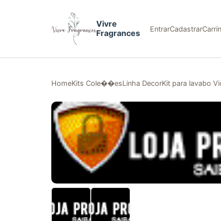
Vivre
Entrar
Cadastrar
Carri
Fragrances
Home
Kits Cole��es
Linha Decor
Kit para lavabo 