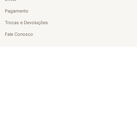
Pagamento
Trocas e Devoluções
Fale Conosco
Atendimento
(11) 98337-6678
cristiane.miyamoto@gmail.com
Vivre Fragrances - Rodovia Raposo Tavares, 7389 - Butantã,
São Paulo - SP - CEP 05577-902
CNPJ: 51.094.386/0001-89
Formas de pagamento
Cartão Visa