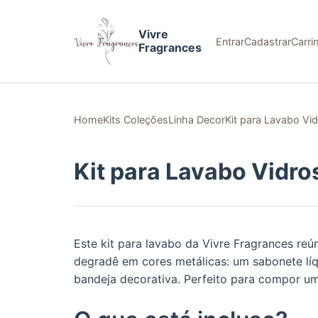
Vivre
Entrar
Cadastrar
Carri
Fragrances
Home
Kits Coleções
Linha Decor
Kit para Lavabo Vi
Kit para Lavabo Vidro
Este kit para lavabo da Vivre Fragrances r
degradê em cores metálicas: um sabonete lí
bandeja decorativa. Perfeito para compor u