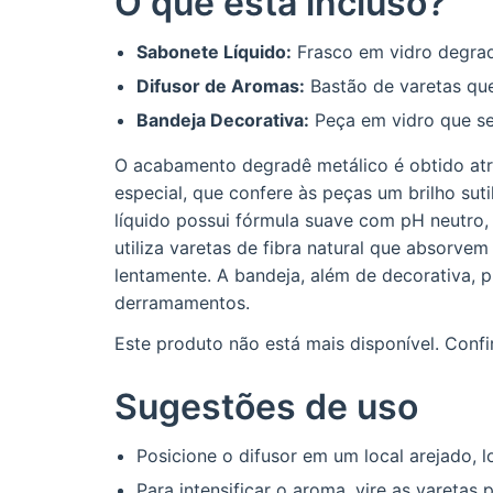
O que está incluso?
Sabonete Líquido:
Frasco em vidro degrad
Difusor de Aromas:
Bastão de varetas que
Bandeja Decorativa:
Peça em vidro que se
O acabamento degradê metálico é obtido atr
especial, que confere às peças um brilho suti
líquido possui fórmula suave com pH neutro, 
utiliza varetas de fibra natural que absorvem
lentamente. A bandeja, além de decorativa, p
derramamentos.
Este produto não está mais disponível. Confir
Sugestões de uso
Posicione o difusor em um local arejado, lo
Para intensificar o aroma, vire as varetas 