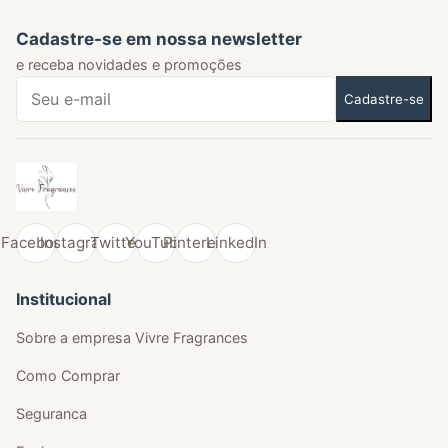
Cadastre-se em nossa newsletter
e receba novidades e promoções
Cadastre-se
Facebook
Instagram
Twitter
YouTube
Pinterest
LinkedIn
Institucional
Sobre a empresa Vivre Fragrances
Como Comprar
Seguranca