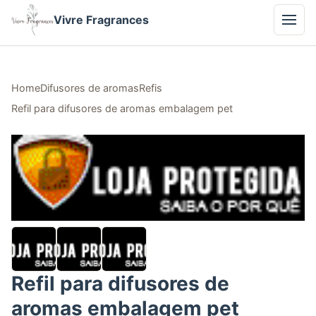
Vivre Fragrances
Home
Difusores de aromas
Refis
Refil para difusores de aromas embalagem pet
Refil para difusores de
aromas embalagem pet