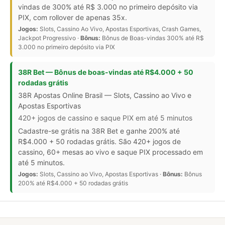
vindas de 300% até R$ 3.000 no primeiro depósito via
PIX, com rollover de apenas 35x.
Jogos:
Slots, Cassino Ao Vivo, Apostas Esportivas, Crash Games,
Jackpot Progressivo ·
Bônus:
Bônus de Boas-vindas 300% até R$
3.000 no primeiro depósito via PIX
38R Bet — Bônus de boas-vindas até R$4.000 + 50
rodadas grátis
38R Apostas Online Brasil — Slots, Cassino ao Vivo e
Apostas Esportivas
420+ jogos de cassino e saque PIX em até 5 minutos
Cadastre-se grátis na 38R Bet e ganhe 200% até
R$4.000 + 50 rodadas grátis. São 420+ jogos de
cassino, 60+ mesas ao vivo e saque PIX processado em
até 5 minutos.
Jogos:
Slots, Cassino ao Vivo, Apostas Esportivas ·
Bônus:
Bônus
200% até R$4.000 + 50 rodadas grátis