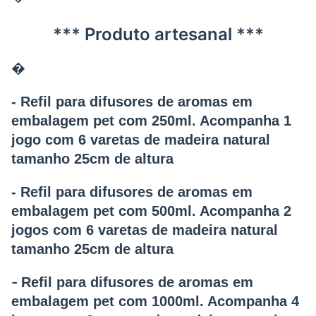
*** Produto artesanal ***
�
- Refil para difusores de aromas em
embalagem pet com 250ml. Acompanha 1
jogo com 6 varetas de madeira natural
tamanho 25cm de altura
- Refil para difusores de aromas em
embalagem pet com 500ml. Acompanha 2
jogos com 6 varetas de madeira natural
tamanho 25cm de altura
-
Refil para difusores de aromas em
embalagem pet com 1000ml. Acompanha 4