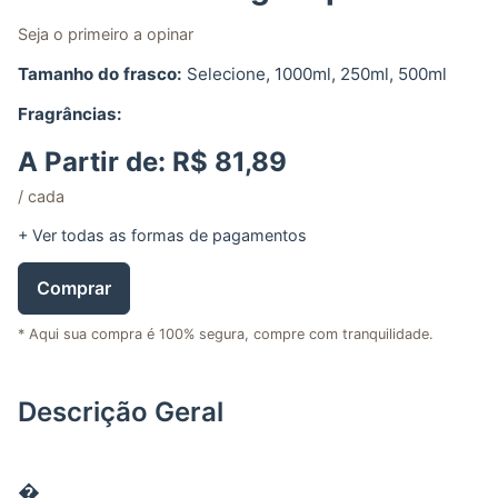
Seja o primeiro a opinar
Tamanho do frasco:
Selecione, 1000ml, 250ml, 500ml
Fragrâncias:
A Partir de: R$ 81,89
/ cada
+ Ver todas as formas de pagamentos
Comprar
* Aqui sua compra é 100% segura, compre com tranquilidade.
Descrição Geral
�