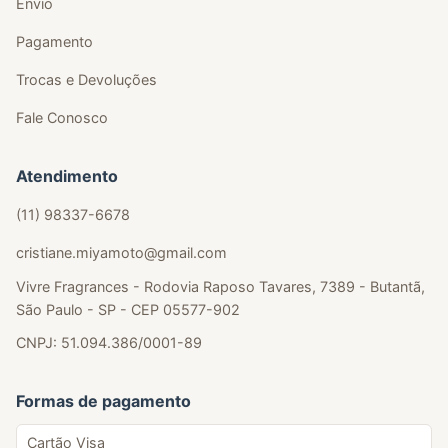
Envio
Pagamento
Trocas e Devoluções
Fale Conosco
Atendimento
(11) 98337-6678
cristiane.miyamoto@gmail.com
Vivre Fragrances - Rodovia Raposo Tavares, 7389 - Butantã,
São Paulo - SP - CEP 05577-902
CNPJ: 51.094.386/0001-89
Formas de pagamento
Cartão Visa