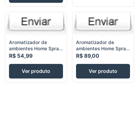
Aromatizador de
Aromatizador de
ambientes Home Spray
ambientes Home Spray
embalagem pet -
embalagem pet emb.
R$ 54,99
R$ 89,00
tamanhos 200ml e
500ml - Lavanda de
500ml
Provence ou Alecrim
Ver produto
Ver produto