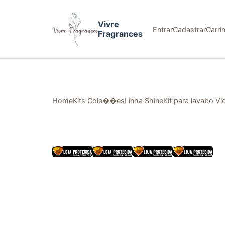
Vivre
Entrar
Cadastrar
Carri
Fragrances
Home
Kits Cole��es
Linha Shine
Kit para lavabo V