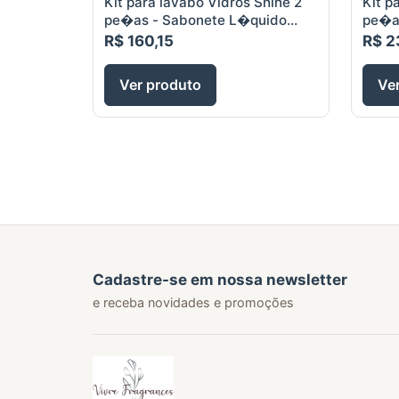
Kit para lavabo Vidros Shine 2
Kit p
pe�as - Sabonete L�quido
pe�a
250ml e Difusor aromas 100ml
250ml
R$ 160,15
R$ 2
band
Ver produto
Ve
Cadastre-se em nossa newsletter
e receba novidades e promoções