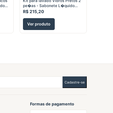
ncos
Kit para lavabo Vidros Pretos 2
ido
pe�as - Sabonete L�quido
0ml
250ml e Difusor aromas 100ml
R$ 215,20
Ver produto
Cadastre-se
Formas de pagamento