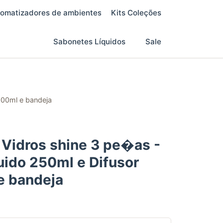
omatizadores de ambientes
Kits Coleções
Sabonetes Líquidos
Sale
100ml e bandeja
o Vidros shine 3 pe�as -
ido 250ml e Difusor
e bandeja