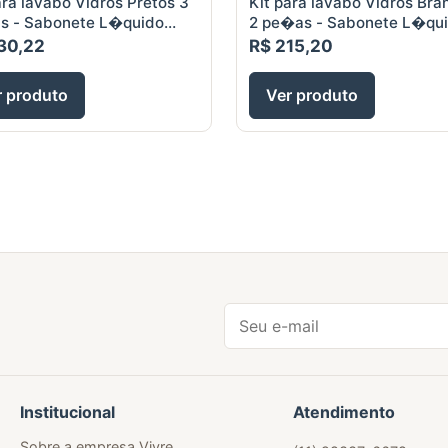
ara lavabo Vidros Pretos 3
Kit para lavabo Vidros Bra
s - Sabonete L�quido
2 pe�as - Sabonete L�qu
 e Difusor aromas 100ml e
250ml e Difusor aromas 10
30,22
R$ 215,20
eja
r produto
Ver produto
Institucional
Atendimento
Sobre a empresa Vivre