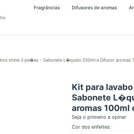
Fragrâncias
Difusores de aromas
Ar
nho
idros shine 3 pe�as - Sabonete L�quido 250ml e Difusor aromas 
Kit para lavab
Sabonete L�qu
aromas 100ml 
Seja o primeiro a opinar
Cor dos enfeites: