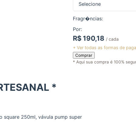
Fragr�ncias:
Por:
R$
190,18
/ cada
+ Ver todas as formas de pag
Comprar
* Aqui sua compra é 100% segur
RTESANAL *
lo square 250ml, vávula pump super