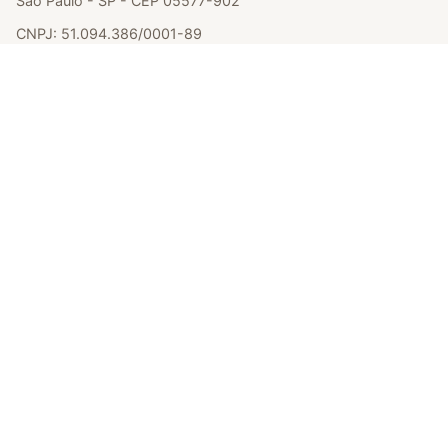
São Paulo - SP - CEP 05577-902
CNPJ: 51.094.386/0001-89
Formas de pagamento
Cartão Visa
Cartão Mastercard
Boleto - Vindi
Transf. Bradesco
Pix - Vindi
Selos de Segurança
Loja Protegida
Google Safe Browsing