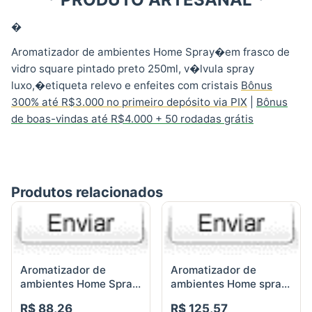
�
Aromatizador de ambientes Home Spray�em frasco de
vidro square pintado preto 250ml, v�lvula spray
luxo,�etiqueta relevo e enfeites com cristais
Bônus
300% até R$3.000 no primeiro depósito via PIX
|
Bônus
de boas-vindas até R$4.000 + 50 rodadas grátis
Produtos relacionados
Aromatizador de
Aromatizador de
ambientes Home Spray
ambientes Home spray
vidro square shine
vidro square espelhado
R$ 88,26
R$ 125,57
250ml
azul 250ml