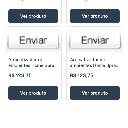
Ver produto
Ver produto
Aromatizador de
Aromatizador de
ambientes Home Spray
ambientes Home Spray
vidro square preto
vidro square preto
R$ 123,75
R$ 123,75
fosco com pintura
brilho 250ml -
Joker 250ml
Fragr�ncia Trouss
Ver produto
Ver produto