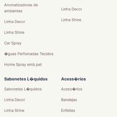
Aromatizadores de
Linha Decor
ambientes
Linha Shine
Linha Decor
Linha Shine
Car Spray
�guas Perfumadas Tecidos
Home Spray emb.pet
Sabonetes L�quidos
Acess�rios
Sabonetes L�quidos
Acess�rios
Linha Decor
Bandejas
Linha Shine
Enfeites