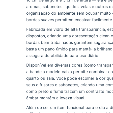
10 cm de largura e 3 cm de altura — ela é per
aromas, sabonetes líquidos, velas e outros 
organização do ambiente sem ocupar muito e
bordas suaves permitem encaixar facilmente 
Fabricada em vidro de alta transparência, est
dispostos, criando uma apresentação clean e
bordas bem trabalhadas garantem segurança 
basta um pano úmido para mantê-la brilhando
assegura durabilidade para uso diário.
Disponível em diversas cores (como transpare
a bandeja modelo caixa permite combinar com
quarto ou sala. Você pode escolher a cor qu
seus difusores e sabonetes, criando uma co
como preto e fumê trazem um contraste mod
âmbar mantêm a leveza visual.
Além de ser um item funcional para o dia a 