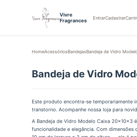
Vivre
Entrar
Cadastrar
Carri
Fragrances
Home
Acessórios
Bandejas
Bandeja de Vidro Model
Bandeja de Vidro Mod
Este produto encontra-se temporariamente i
transtorno. Acompanhe nossa loja para novi
A Bandeja de Vidro Modelo Caixa 20x10x3 é 
funcionalidade e elegância. Com dimensõe