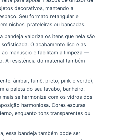
feita para apoiar frascos de difusor de
objetos decorativos, mantendo a
spaço. Seu formato retangular e
em nichos, prateleiras ou bancadas.
a bandeja valoriza os itens que nela são
 sofisticada. O acabamento liso e as
ao manuseio e facilitam a limpeza —
. A resistência do material também
nte, âmbar, fumê, preto, pink e verde),
 a paleta do seu lavabo, banheiro,
e mais se harmoniza com os vidros dos
mposição harmoniosa. Cores escuras
erno, enquanto tons transparentes ou
dia, essa bandeja também pode ser